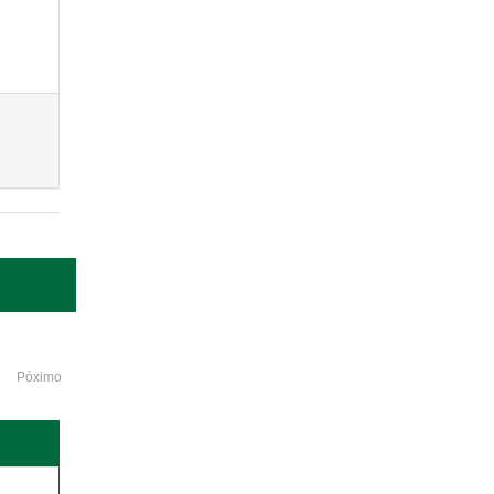
Póximo
o