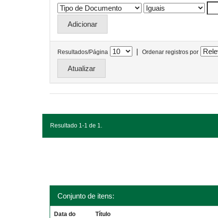
|
Resultados/Página
Ordenar registros por
Resultado 1-1 de 1.
Conjunto de itens:
Data do
Título