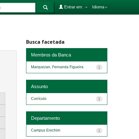
Entrar em:
Idioma
Busca facetada
Membros da Banca
Marquezan, Fernanda Figueira
1
Assunto
Currículo
1
Departamento
Campus Erechim
1