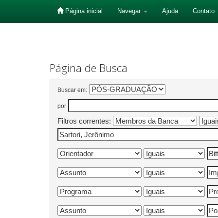
Página inicial
Navegar
Ajuda
Contato
Skip
navigation
Página de Busca
Buscar em:
por
Filtros correntes: