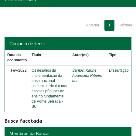
Anterior
1
Póximo
Conjunto de itens:
Data do
Título
Autor(es)
Tipo
documento
Fev-2022
Os desafios da
Santos, Karine
Dissertação
implementação da
Aparecida Ribeiro
base nacional
dos
comum curricular nas
escolas públicas de
ensino fundamental
de Ponte Serrada -
SC
Busca facetada
Membros da Banca