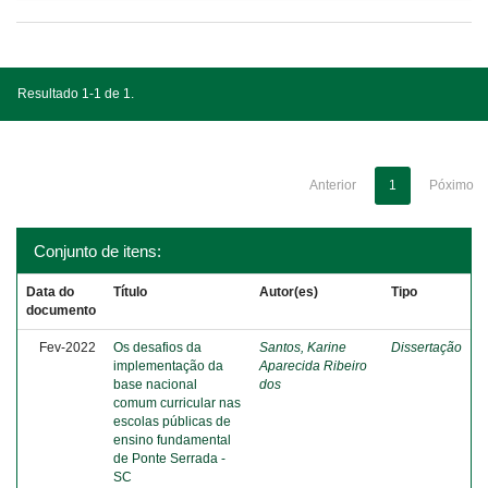
Resultado 1-1 de 1.
Anterior
1
Póximo
Conjunto de itens:
Data do
Título
Autor(es)
Tipo
documento
Fev-2022
Os desafios da
Santos, Karine
Dissertação
implementação da
Aparecida Ribeiro
base nacional
dos
comum curricular nas
escolas públicas de
ensino fundamental
de Ponte Serrada -
SC