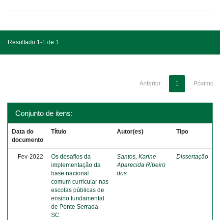
Resultado 1-1 de 1.
Anterior
1
Póximo
Conjunto de itens:
Data do
Título
Autor(es)
Tipo
documento
Fev-2022
Os desafios da
Santos, Karine
Dissertação
implementação da
Aparecida Ribeiro
base nacional
dos
comum curricular nas
escolas públicas de
ensino fundamental
de Ponte Serrada -
SC