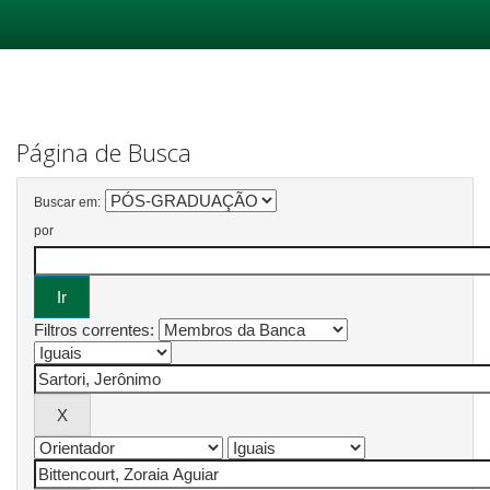
Skip
navigation
Página de Busca
Buscar em:
por
Filtros correntes: