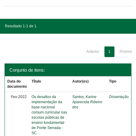
Resultado 1-1 de 1.
Anterior
1
Póximo
Conjunto de itens:
Data do
Título
Autor(es)
Tipo
documento
Fev-2022
Os desafios da
Santos, Karine
Dissertação
implementação da
Aparecida Ribeiro
base nacional
dos
comum curricular nas
escolas públicas de
ensino fundamental
de Ponte Serrada -
SC