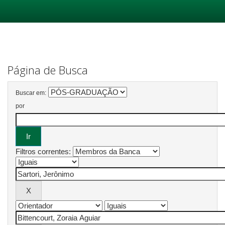
Skip
navigation
Página de Busca
Buscar em:
por
Filtros correntes: