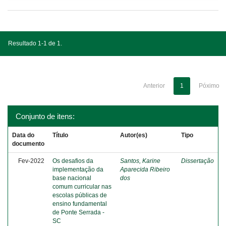
Resultado 1-1 de 1.
Anterior
1
Póximo
Conjunto de itens:
Data do
Título
Autor(es)
Tipo
documento
Fev-2022
Os desafios da
Santos, Karine
Dissertação
implementação da
Aparecida Ribeiro
base nacional
dos
comum curricular nas
escolas públicas de
ensino fundamental
de Ponte Serrada -
SC