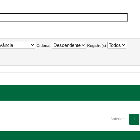
Ordenar
Registro(s)
Anterior
1