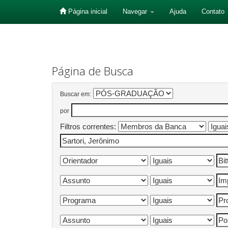
Página inicial
Navegar
Ajuda
Contato
Skip
navigation
Página de Busca
Buscar em:
por
Filtros correntes: