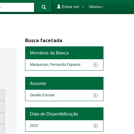
Entrar em:
Idioma
Busca facetada
Membros da Banca
Marquezan, Fernanda Figueira
1
Assunto
Gestão Escolar
1
Data de Disponibilização
2022
1