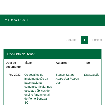
Resultado 1-1 de 1.
Anterior
1
Póximo
Conjunto de itens:
Data do
Título
Autor(es)
Tipo
documento
Fev-2022
Os desafios da
Santos, Karine
Dissertação
implementação da
Aparecida Ribeiro
base nacional
dos
comum curricular nas
escolas públicas de
ensino fundamental
de Ponte Serrada -
SC