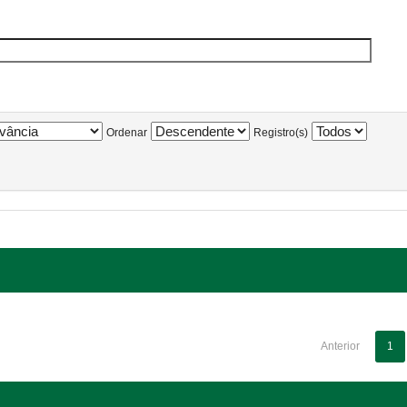
Ordenar
Registro(s)
Anterior
1