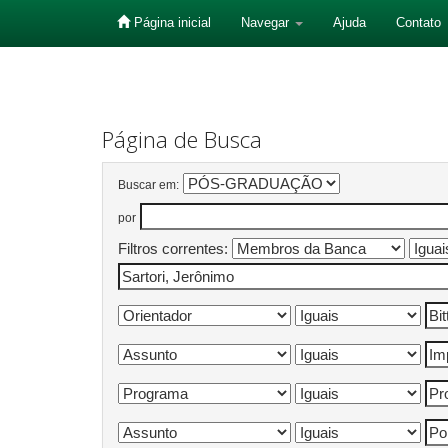
Página inicial
Navegar
Ajuda
Contato
Skip
navigation
Página de Busca
Buscar em:
por
Filtros correntes: