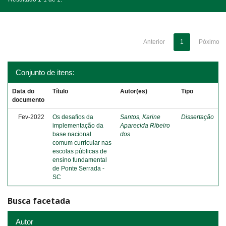
Anterior
1
Póximo
Conjunto de itens:
Data do
Título
Autor(es)
Tipo
documento
Fev-2022
Os desafios da
Santos, Karine
Dissertação
implementação da
Aparecida Ribeiro
base nacional
dos
comum curricular nas
escolas públicas de
ensino fundamental
de Ponte Serrada -
SC
Busca facetada
Autor