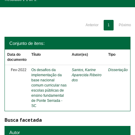
Anterior
1
Póximo
Conjunto de itens:
Data do
Título
Autor(es)
Tipo
documento
Fev-2022
Os desafios da
Santos, Karine
Dissertação
implementação da
Aparecida Ribeiro
base nacional
dos
comum curricular nas
escolas públicas de
ensino fundamental
de Ponte Serrada -
SC
Busca facetada
Autor