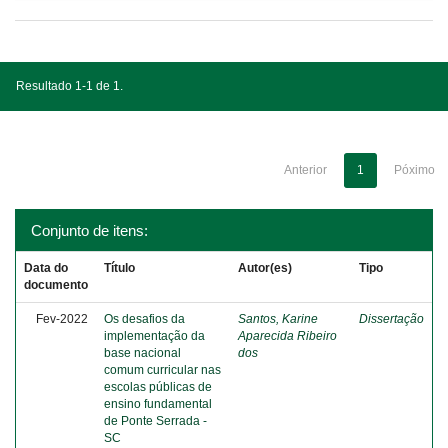
Resultado 1-1 de 1.
Anterior
1
Póximo
Conjunto de itens:
Data do
Título
Autor(es)
Tipo
documento
Fev-2022
Os desafios da
Santos, Karine
Dissertação
implementação da
Aparecida Ribeiro
base nacional
dos
comum curricular nas
escolas públicas de
ensino fundamental
de Ponte Serrada -
SC