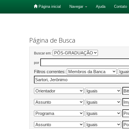
Página inicial
Navegar
Ajuda
Contato
Skip
navigation
Página de Busca
Buscar em:
por
Filtros correntes: