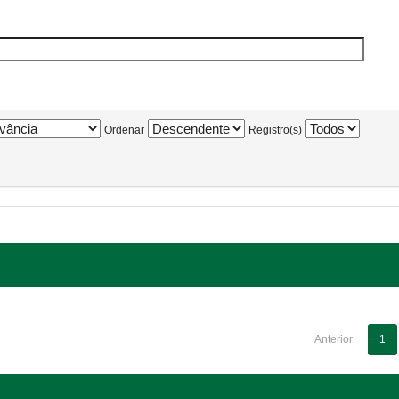
Ordenar
Registro(s)
Anterior
1