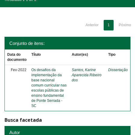
Anterior
1
Póximo
Conjunto de itens:
Data do
Título
Autor(es)
Tipo
documento
Fev-2022
Os desafios da
Santos, Karine
Dissertação
implementação da
Aparecida Ribeiro
base nacional
dos
comum curricular nas
escolas públicas de
ensino fundamental
de Ponte Serrada -
SC
Busca facetada
Autor