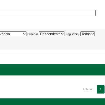
Ordenar
Registro(s)
Anterior
1