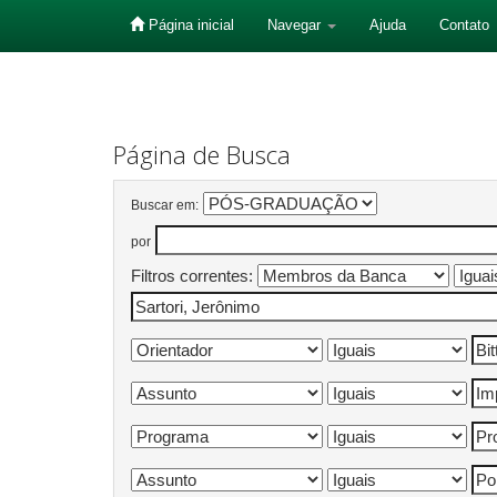
Página inicial
Navegar
Ajuda
Contato
Skip
navigation
Página de Busca
Buscar em:
por
Filtros correntes: