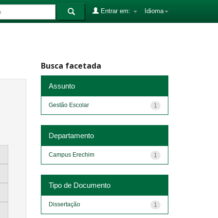
Entrar em:
Idioma
Busca facetada
Assunto
Gestão Escolar
1
Departamento
Campus Erechim
1
Tipo de Documento
Dissertação
1