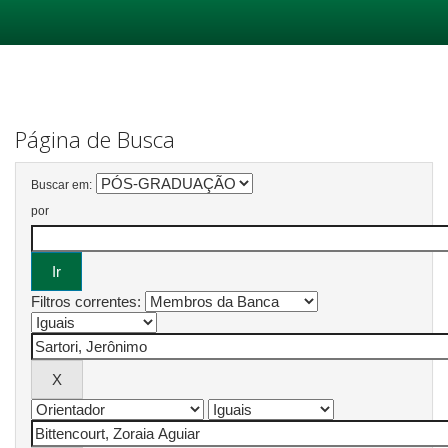
Skip
navigation
Página de Busca
Buscar em:
por
Filtros correntes: