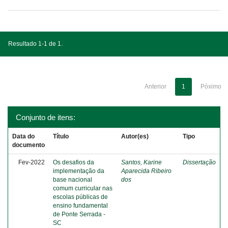
Resultado 1-1 de 1.
Anterior
1
Póximo
Conjunto de itens:
Data do
Título
Autor(es)
Tipo
documento
Fev-2022
Os desafios da
Santos, Karine
Dissertação
implementação da
Aparecida Ribeiro
base nacional
dos
comum curricular nas
escolas públicas de
ensino fundamental
de Ponte Serrada -
SC