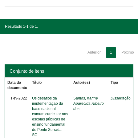
Resultado 1-1 de 1.
Anterior
1
Póximo
Conjunto de itens:
Data do
Título
Autor(es)
Tipo
documento
Fev-2022
Os desafios da
Santos, Karine
Dissertação
implementação da
Aparecida Ribeiro
base nacional
dos
comum curricular nas
escolas públicas de
ensino fundamental
de Ponte Serrada -
SC