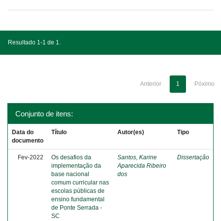
Resultado 1-1 de 1.
Anterior
1
Póximo
Conjunto de itens:
Data do
Título
Autor(es)
Tipo
documento
Fev-2022
Os desafios da
Santos, Karine
Dissertação
implementação da
Aparecida Ribeiro
base nacional
dos
comum curricular nas
escolas públicas de
ensino fundamental
de Ponte Serrada -
SC