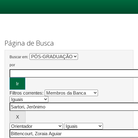
Skip
navigation
Página de Busca
Buscar em:
por
Filtros correntes: