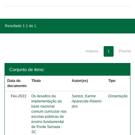
Resultado 1-1 de 1.
Anterior
1
Póximo
Conjunto de itens:
Data do
Título
Autor(es)
Tipo
documento
Fev-2022
Os desafios da
Santos, Karine
Dissertação
implementação da
Aparecida Ribeiro
base nacional
dos
comum curricular nas
escolas públicas de
ensino fundamental
de Ponte Serrada -
SC