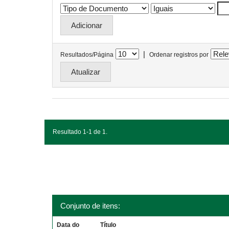
|
Resultados/Página
Ordenar registros por
Resultado 1-1 de 1.
Conjunto de itens:
Data do
Título