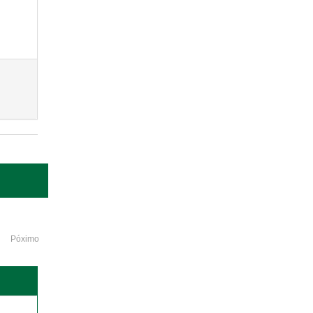
Póximo
o