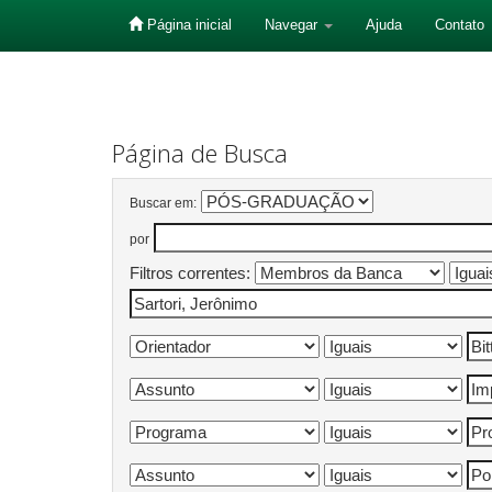
Página inicial
Navegar
Ajuda
Contato
Skip
navigation
Página de Busca
Buscar em:
por
Filtros correntes: