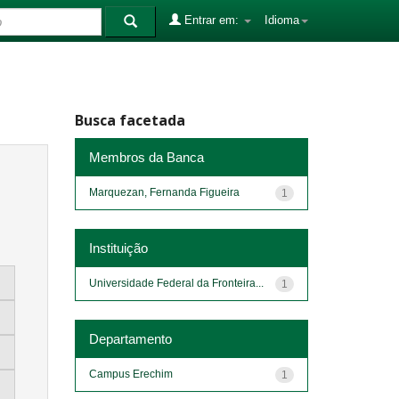
Entrar em:
Idioma
Busca facetada
Membros da Banca
Marquezan, Fernanda Figueira
1
Instituição
Universidade Federal da Fronteira...
1
Departamento
Campus Erechim
1