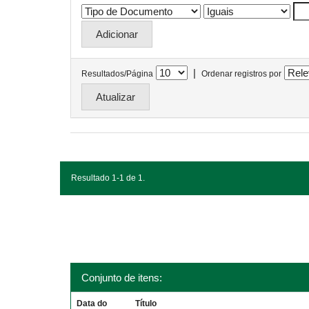
|
Resultados/Página
Ordenar registros por
Resultado 1-1 de 1.
Conjunto de itens:
Data do
Título