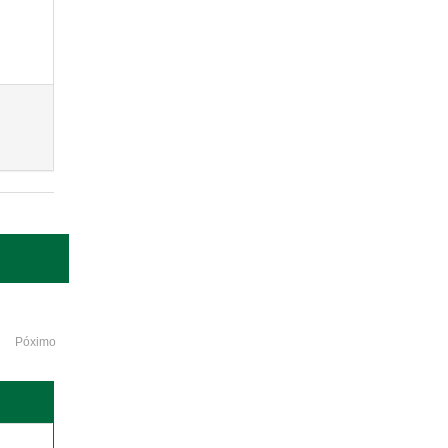
Póximo
o