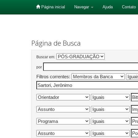
Página inicial
Navegar
Ajuda
Contato
Skip
navigation
Página de Busca
Buscar em:
por
Filtros correntes: