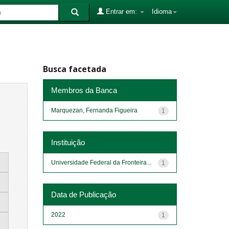
Entrar em:
Idioma
Busca facetada
Membros da Banca
Marquezan, Fernanda Figueira
1
Instituição
Universidade Federal da Fronteira...
1
Data de Publicação
2022
1