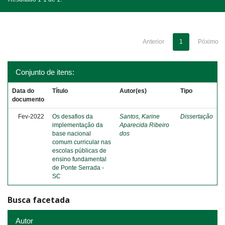
Anterior
1
Póximo
Conjunto de itens:
Data do
Título
Autor(es)
Tipo
documento
Fev-2022
Os desafios da
Santos, Karine
Dissertação
implementação da
Aparecida Ribeiro
base nacional
dos
comum curricular nas
escolas públicas de
ensino fundamental
de Ponte Serrada -
SC
Busca facetada
Autor