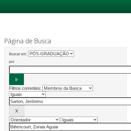
Skip
navigation
Página de Busca
Buscar em:
por
Filtros correntes: