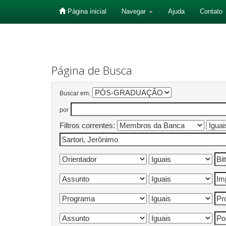
Página inicial
Navegar
Ajuda
Contato
Skip
navigation
Página de Busca
Buscar em:
por
Filtros correntes: