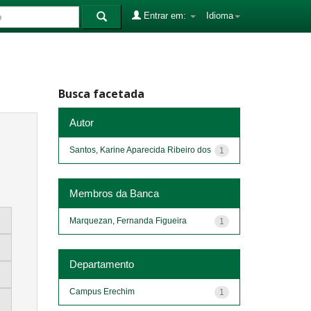
Entrar em:
Idioma
Busca facetada
Autor
Santos, Karine Aparecida Ribeiro dos
1
Membros da Banca
Marquezan, Fernanda Figueira
1
Departamento
Campus Erechim
1