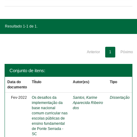
Resultado 1-1 de 1.
Anterior
1
Póximo
Conjunto de itens:
Data do
Título
Autor(es)
Tipo
documento
Fev-2022
Os desafios da
Santos, Karine
Dissertação
implementação da
Aparecida Ribeiro
base nacional
dos
comum curricular nas
escolas públicas de
ensino fundamental
de Ponte Serrada -
SC