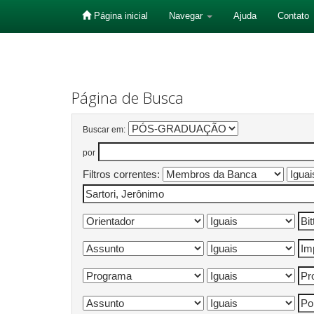
Página inicial
Navegar
Ajuda
Contato
Skip
navigation
Página de Busca
Buscar em:
por
Filtros correntes: