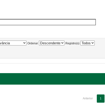
Ordenar
Registro(s)
Anterior
1