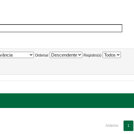
Ordenar
Registro(s)
Anterior
1