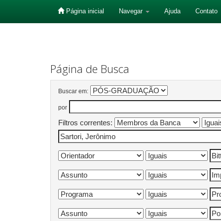
Página inicial
Navegar
Ajuda
Contato
Skip
navigation
Página de Busca
Buscar em:
por
Filtros correntes: