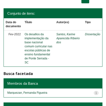
Conjunto de itens:
Data do
Título
Autor(es)
Tipo
documento
Fev-2022
Os desafios da
Santos, Karine
Dissertação
implementação da
Aparecida Ribeiro
base nacional
dos
comum curricular nas
escolas públicas de
ensino fundamental
de Ponte Serrada -
SC
Busca facetada
Membros da Banca
Marquezan, Fernanda Figueira
1