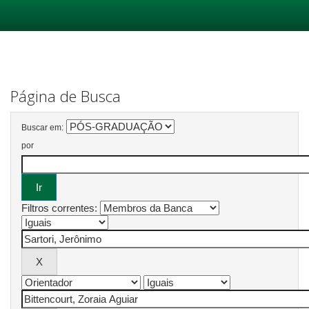
Skip
navigation
Página de Busca
Buscar em:
por
Filtros correntes: