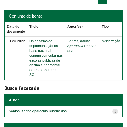
Conjunto de itens:
Data do
Título
Autor(es)
Tipo
documento
Fev-2022
Os desafios da
Santos, Karine
Dissertação
implementação da
Aparecida Ribeiro
base nacional
dos
comum curricular nas
escolas públicas de
ensino fundamental
de Ponte Serrada -
SC
Busca facetada
Autor
Santos, Karine Aparecida Ribeiro dos
1