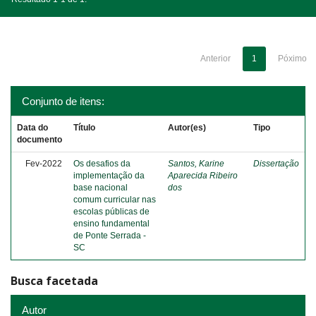
Anterior
1
Póximo
Conjunto de itens:
Data do
Título
Autor(es)
Tipo
documento
Fev-2022
Os desafios da
Santos, Karine
Dissertação
implementação da
Aparecida Ribeiro
base nacional
dos
comum curricular nas
escolas públicas de
ensino fundamental
de Ponte Serrada -
SC
Busca facetada
Autor