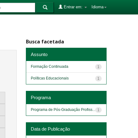
Entrar em:
Idioma
Busca facetada
Assunto
Formação Continuada
1
Políticas Educacionais
1
Programa
Programa de Pós-Graduação Profiss...
1
Data de Publicação