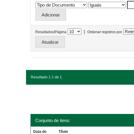
|
Resultados/Página
Ordenar registros por
Resultado 1-1 de 1.
Conjunto de itens:
Data do
Título