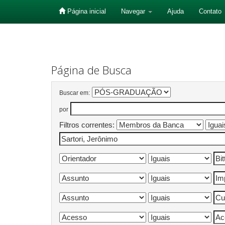
Página inicial
Navegar
Ajuda
Contato
Skip
navigation
Página de Busca
Buscar em:
por
Filtros correntes: