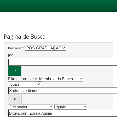
Skip
navigation
Página de Busca
Buscar em:
por
Filtros correntes: