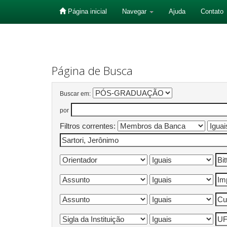
Página inicial
Navegar
Ajuda
Contato
Skip
navigation
Página de Busca
Buscar em:
por
Filtros correntes: