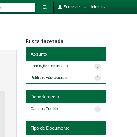
Entrar em:
Idioma
Busca facetada
Assunto
Formação Continuada
1
Políticas Educacionais
1
Departamento
Campus Erechim
1
Tipo de Documento