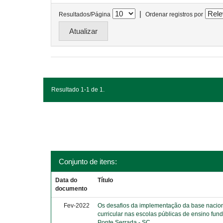
|
Resultados/Página
Ordenar registros por
Resultado 1-1 de 1.
Conjunto de itens:
Data do
Título
documento
Fev-2022
Os desafios da implementação da base naci
curricular nas escolas públicas de ensino fun
Ponte Serrada - SC