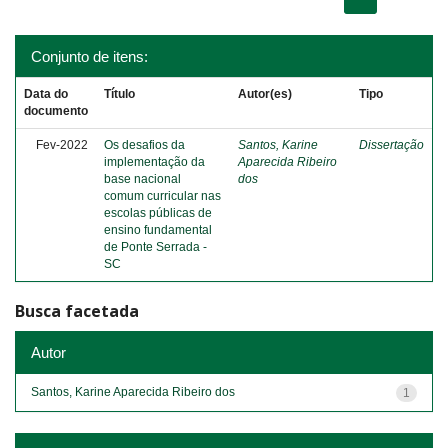
Conjunto de itens:
Data do
Título
Autor(es)
Tipo
documento
Fev-2022
Os desafios da
Santos, Karine
Dissertação
implementação da
Aparecida Ribeiro
base nacional
dos
comum curricular nas
escolas públicas de
ensino fundamental
de Ponte Serrada -
SC
Busca facetada
Autor
Santos, Karine Aparecida Ribeiro dos
1