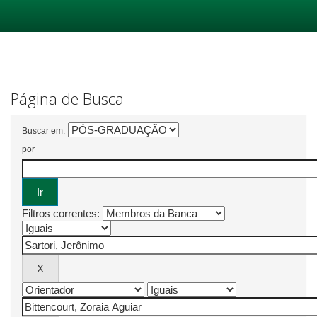
Skip
navigation
Página de Busca
Buscar em:
por
Filtros correntes: