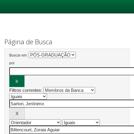
Skip
navigation
Página de Busca
Buscar em:
por
Filtros correntes: