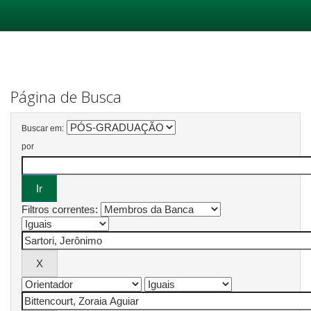
Skip
navigation
Página de Busca
Buscar em:
por
Filtros correntes: