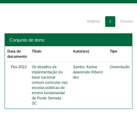
Anterior
1
Póximo
Conjunto de itens:
Data do
Título
Autor(es)
Tipo
documento
Fev-2022
Os desafios da
Santos, Karine
Dissertação
implementação da
Aparecida Ribeiro
base nacional
dos
comum curricular nas
escolas públicas de
ensino fundamental
de Ponte Serrada -
SC