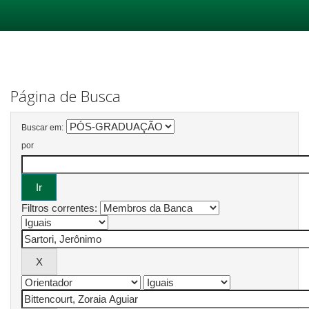
Skip
navigation
Página de Busca
Buscar em:
por
Filtros correntes: