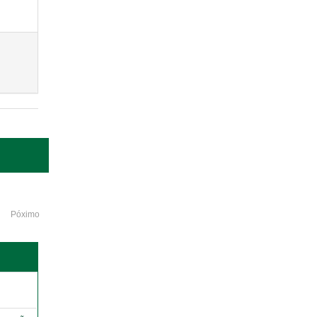
Póximo
o