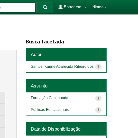
Entrar em:
Idioma
Busca facetada
Autor
Santos, Karine Aparecida Ribeiro dos
1
Assunto
Formação Continuada
1
Políticas Educacionais
1
Data de Disponibilização