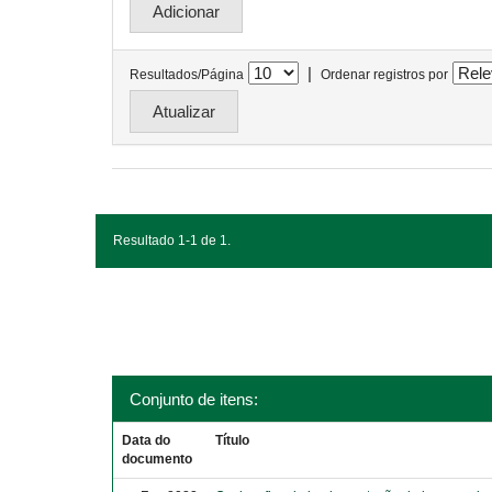
|
Resultados/Página
Ordenar registros por
Resultado 1-1 de 1.
Conjunto de itens:
Data do
Título
documento