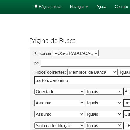
Página inicial
Navegar
Ajuda
Contato
Skip
navigation
Página de Busca
Buscar em:
por
Filtros correntes: