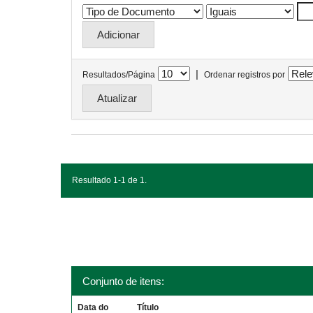
|
Resultados/Página
Ordenar registros por
Resultado 1-1 de 1.
Conjunto de itens:
Data do
Título