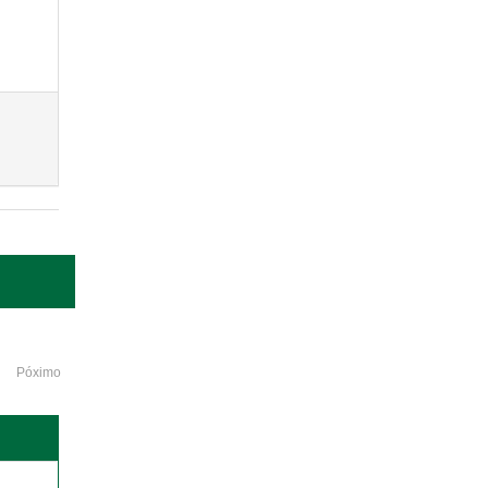
Póximo
o