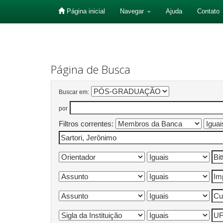
Página inicial
Navegar
Ajuda
Contato
Skip
navigation
Página de Busca
Buscar em:
por
Filtros correntes: