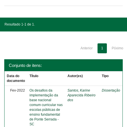
Resultado 1-1 de 1.
Anterior
1
Póximo
Conjunto de itens:
Data do
Título
Autor(es)
Tipo
documento
Fev-2022
Os desafios da
Santos, Karine
Dissertação
implementação da
Aparecida Ribeiro
base nacional
dos
comum curricular nas
escolas públicas de
ensino fundamental
de Ponte Serrada -
SC