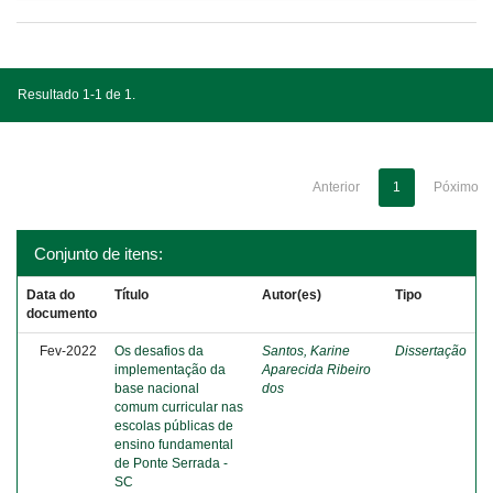
Resultado 1-1 de 1.
Anterior
1
Póximo
Conjunto de itens:
Data do
Título
Autor(es)
Tipo
documento
Fev-2022
Os desafios da
Santos, Karine
Dissertação
implementação da
Aparecida Ribeiro
base nacional
dos
comum curricular nas
escolas públicas de
ensino fundamental
de Ponte Serrada -
SC