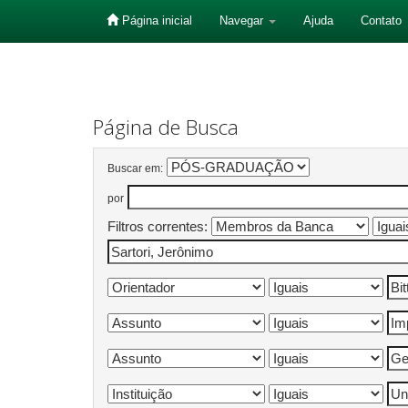
Página inicial
Navegar
Ajuda
Contato
Skip
navigation
Página de Busca
Buscar em:
por
Filtros correntes: