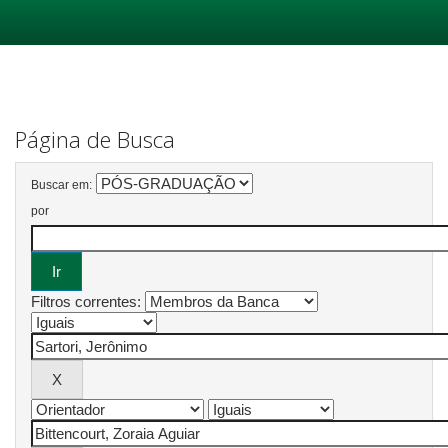
Skip
navigation
Página de Busca
Buscar em:
por
Filtros correntes: