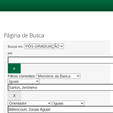
Skip
navigation
Página de Busca
Buscar em:
por
Filtros correntes: