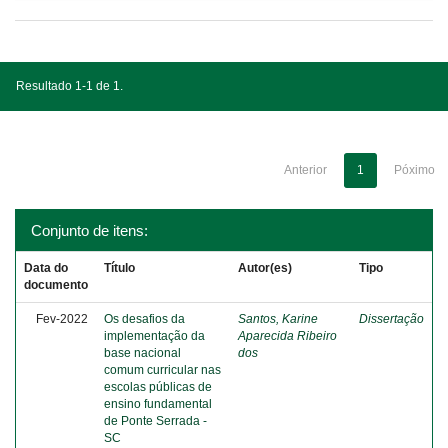
Resultado 1-1 de 1.
Anterior
1
Póximo
Conjunto de itens:
Data do
Título
Autor(es)
Tipo
documento
Fev-2022
Os desafios da
Santos, Karine
Dissertação
implementação da
Aparecida Ribeiro
base nacional
dos
comum curricular nas
escolas públicas de
ensino fundamental
de Ponte Serrada -
SC