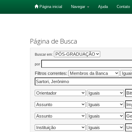
Página inicial
Navegar
Ajuda
Contato
Skip
navigation
Página de Busca
Buscar em:
por
Filtros correntes: