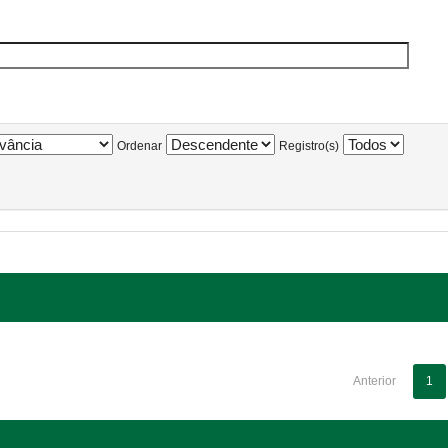
Ordenar
Registro(s)
Anterior
1