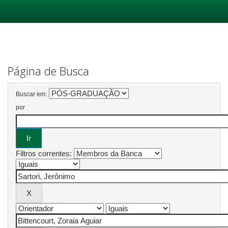
Skip
navigation
Página de Busca
Buscar em:
por
Filtros correntes: