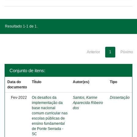
Resultado 1-1 de 1.
Anterior
1
Póximo
Conjunto de itens:
Data do
Título
Autor(es)
Tipo
documento
Fev-2022
Os desafios da
Santos, Karine
Dissertação
implementação da
Aparecida Ribeiro
base nacional
dos
comum curricular nas
escolas públicas de
ensino fundamental
de Ponte Serrada -
SC