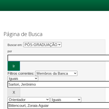
Skip
navigation
Página de Busca
Buscar em:
por
Filtros correntes: